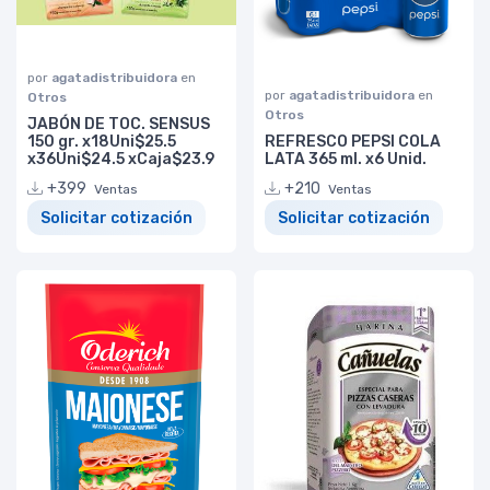
por
agatadistribuidora
en
por
agatadistribuidora
en
Otros
Otros
JABÓN DE TOC. SENSUS
150 gr. x18Uni$25.5
REFRESCO PEPSI COLA
x36Uni$24.5 xCaja$23.9
LATA 365 ml. x6 Unid.
+399
+210
Ventas
Ventas
Solicitar cotización
Solicitar cotización