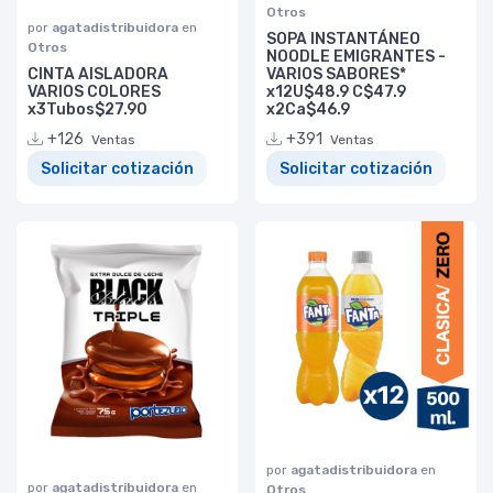
Otros
por
agatadistribuidora
en
SOPA INSTANTÁNEO
Otros
NOODLE EMIGRANTES -
CINTA AISLADORA
VARIOS SABORES*
VARIOS COLORES
x12U$48.9 C$47.9
x3Tubos$27.90
x2Ca$46.9
+126
+391
Ventas
Ventas
Solicitar cotización
Solicitar cotización
por
agatadistribuidora
en
por
agatadistribuidora
en
Otros