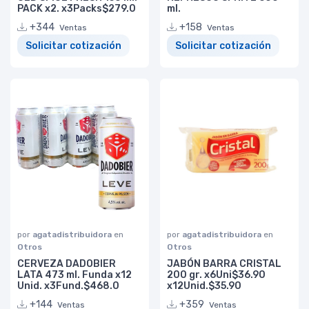
PACK x2. x3Packs$279.0
ml.
+344
+158
Ventas
Ventas
Solicitar cotización
Solicitar cotización
por
agatadistribuidora
en
por
agatadistribuidora
en
Otros
Otros
CERVEZA DADOBIER
JABÓN BARRA CRISTAL
LATA 473 ml. Funda x12
200 gr. x6Uni$36.90
Unid. x3Fund.$468.0
x12Unid.$35.90
+144
+359
Ventas
Ventas