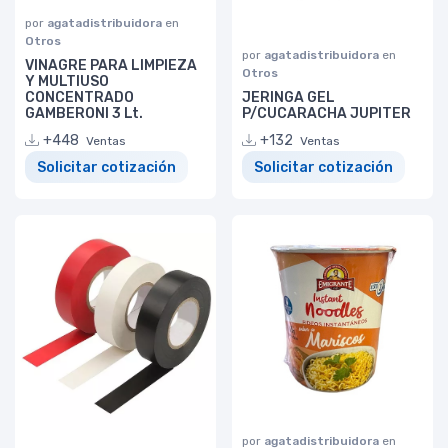
por
agatadistribuidora
en
Otros
por
agatadistribuidora
en
VINAGRE PARA LIMPIEZA
Otros
Y MULTIUSO
CONCENTRADO
JERINGA GEL
GAMBERONI 3 Lt.
P/CUCARACHA JUPITER
+448
+132
Ventas
Ventas
Solicitar cotización
Solicitar cotización
por
agatadistribuidora
en