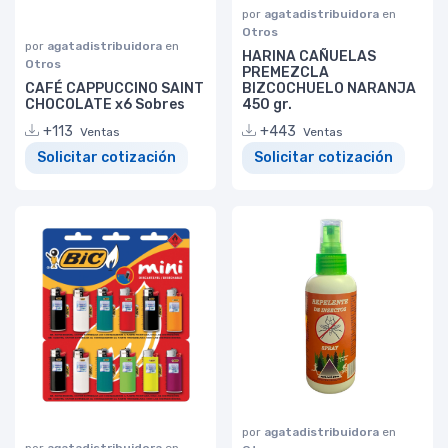
por
agatadistribuidora
en
Otros
por
agatadistribuidora
en
HARINA CAÑUELAS
Otros
PREMEZCLA
CAFÉ CAPPUCCINO SAINT
BIZCOCHUELO NARANJA
CHOCOLATE x6 Sobres
450 gr.
+113
+443
Ventas
Ventas
Solicitar cotización
Solicitar cotización
por
agatadistribuidora
en
por
agatadistribuidora
en