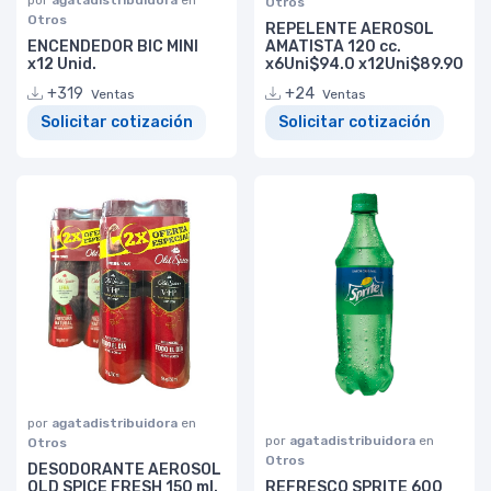
Otros
Otros
REPELENTE AEROSOL
ENCENDEDOR BIC MINI
AMATISTA 120 cc.
x12 Unid.
x6Uni$94.0 x12Uni$89.90
+319
+24
Ventas
Ventas
Solicitar cotización
Solicitar cotización
por
agatadistribuidora
en
por
agatadistribuidora
en
Otros
Otros
DESODORANTE AEROSOL
OLD SPICE FRESH 150 ml.
REFRESCO SPRITE 600