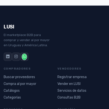
LUSI
El marketplace B2B para
comprar y vender al por mayor
en Uruguay y América Latina.
COMPRADORES
VENDEDORES
Buscar proveedores
Registrar empresa
Compra al por mayor
Vender en LUSI
Catálogos
Servicios de datos
Categorías
Consultas B2B