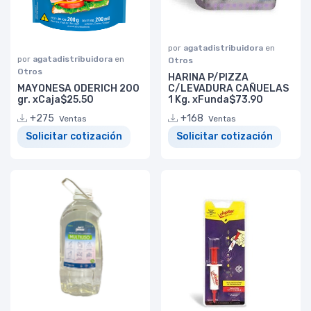
por
agatadistribuidora
en
por
agatadistribuidora
en
Otros
Otros
HARINA P/PIZZA
MAYONESA ODERICH 200
C/LEVADURA CAÑUELAS
gr. xCaja$25.50
1 Kg. xFunda$73.90
+275
+168
Ventas
Ventas
Solicitar cotización
Solicitar cotización