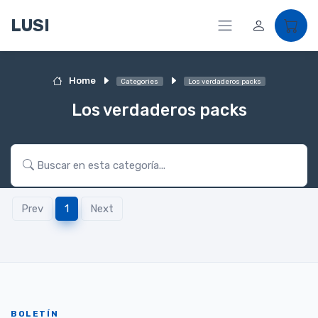
LUSI
Home
Categories
Los verdaderos packs
Los verdaderos packs
Prev
1
Next
BOLETÍN