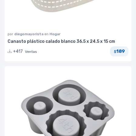
por
diegomayorista
en
Hogar
Canasto plástico calado blanco 36.5 x 24.5 x 15 cm
189
+417
Ventas
$