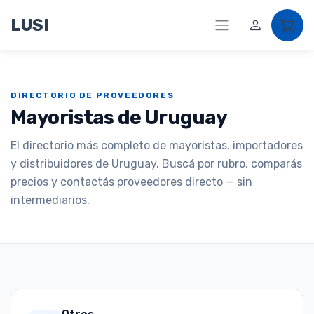
LUSI
DIRECTORIO DE PROVEEDORES
Mayoristas de Uruguay
El directorio más completo de mayoristas, importadores
y distribuidores de Uruguay. Buscá por rubro, comparás
precios y contactás proveedores directo — sin
intermediarios.