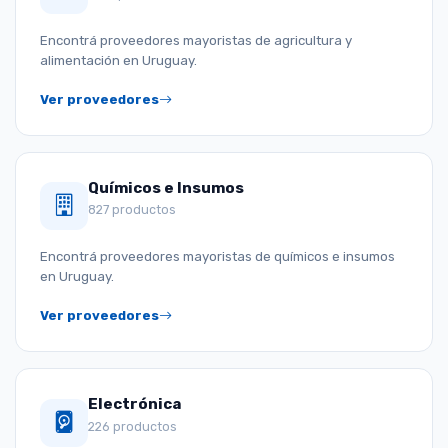
Encontrá proveedores mayoristas de agricultura y
alimentación en Uruguay.
Ver proveedores
Químicos e Insumos
827 productos
Encontrá proveedores mayoristas de químicos e insumos
en Uruguay.
Ver proveedores
Electrónica
226 productos