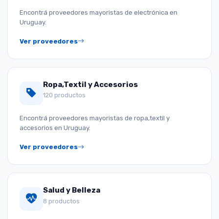
Encontrá proveedores mayoristas de electrónica en
Uruguay.
Ver proveedores
Ropa,Textil y Accesorios
120 productos
Encontrá proveedores mayoristas de ropa,textil y
accesorios en Uruguay.
Ver proveedores
Salud y Belleza
8 productos