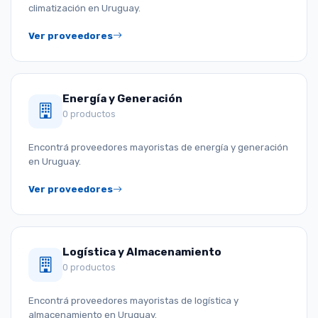
climatización en Uruguay.
Ver proveedores
Energía y Generación
0 productos
Encontrá proveedores mayoristas de energía y generación
en Uruguay.
Ver proveedores
Logística y Almacenamiento
0 productos
Encontrá proveedores mayoristas de logística y
almacenamiento en Uruguay.