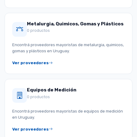
Metalurgia, Quimicos, Gomas y Plásticos
0 productos
Encontrá proveedores mayoristas de metalurgia, quimicos,
gomas y plásticos en Uruguay.
Ver proveedores
Equipos de Medición
0 productos
Encontrá proveedores mayoristas de equipos de medición
en Uruguay.
Ver proveedores