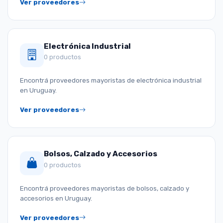
Ver proveedores
Electrónica Industrial
0 productos
Encontrá proveedores mayoristas de electrónica industrial
en Uruguay.
Ver proveedores
Bolsos, Calzado y Accesorios
0 productos
Encontrá proveedores mayoristas de bolsos, calzado y
accesorios en Uruguay.
Ver proveedores