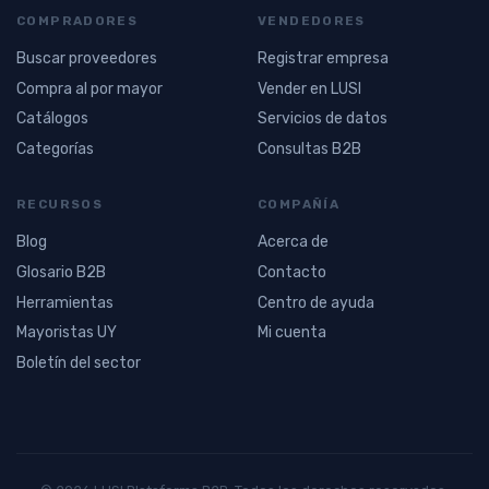
COMPRADORES
VENDEDORES
Buscar proveedores
Registrar empresa
Compra al por mayor
Vender en LUSI
Catálogos
Servicios de datos
Categorías
Consultas B2B
RECURSOS
COMPAÑÍA
Blog
Acerca de
Glosario B2B
Contacto
Herramientas
Centro de ayuda
Mayoristas UY
Mi cuenta
Boletín del sector