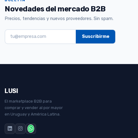
BOLETÍN
Novedades del mercado B2B
Precios, tendencias y nuevos proveedores. Sin spam.
LUSI
El marketplace B2B para
comprar y vender al por mayor
en Uruguay y América Latina.