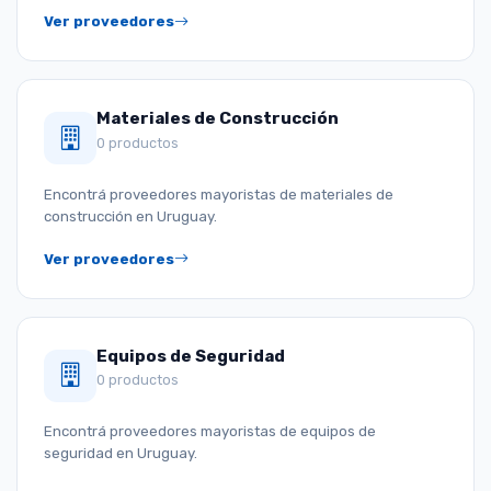
Ver proveedores
Materiales de Construcción
0 productos
Encontrá proveedores mayoristas de materiales de
construcción en Uruguay.
Ver proveedores
Equipos de Seguridad
0 productos
Encontrá proveedores mayoristas de equipos de
seguridad en Uruguay.