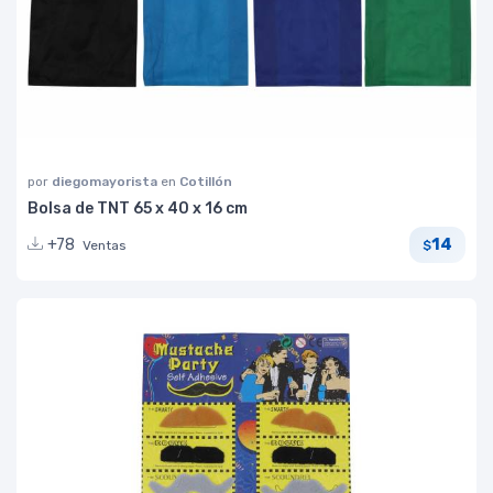
por
diegomayorista
en
Cotillón
Bolsa de TNT 65 x 40 x 16 cm
14
+78
Ventas
$