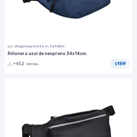
por
diegomayorista
en
Cotillón
Riñonera azul de neopreno 34x14cm.
159
+452
Ventas
$