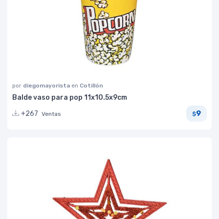
por
diegomayorista
en
Cotillón
Balde vaso para pop 11x10.5x9cm
9
+267
Ventas
$