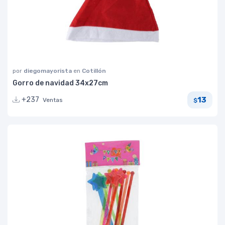
por
diegomayorista
en
Cotillón
Gorro de navidad 34x27cm
13
+237
Ventas
$