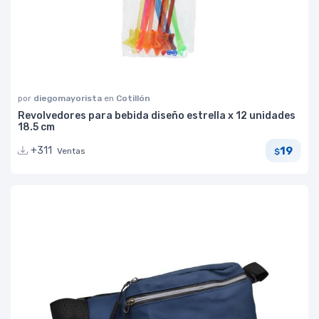
por
diegomayorista
en
Cotillón
Revolvedores para bebida diseño estrella x 12 unidades
18.5 cm
19
+311
Ventas
$