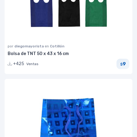
por
diegomayorista
en
Cotillón
Bolsa de TNT 50 x 43 x 16 cm
9
+425
Ventas
$