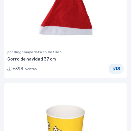
por
diegomayorista
en
Cotillón
Gorro de navidad 37 cm
13
+398
Ventas
$