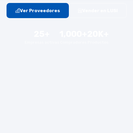
Ver Proveedores
Vender en LUSI
25+
1,000+
20K+
Empresas activas
Compradores
Productos