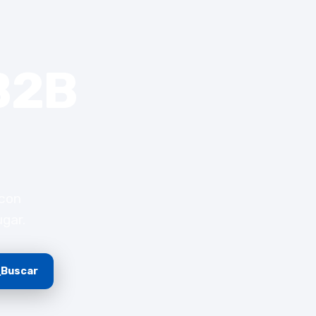
B2B
 con
ugar.
Buscar