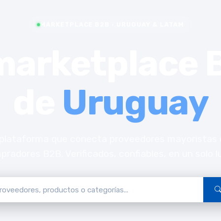
MARKETPLACE B2B · URUGUAY & LATAM
 marketplace 
de
Uruguay
plataforma que conecta proveedores mayoristas
radores B2B. Verificados, confiables, en un solo l