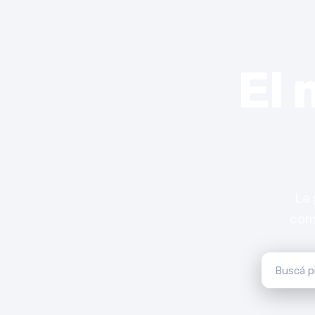
El
La 
comp