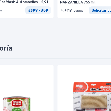
ar Wash Automoviles - 2,9 L
MANZANILLA 755 ml.
399
359
-
+119
Solicitar c
as
$
Ventas
oría