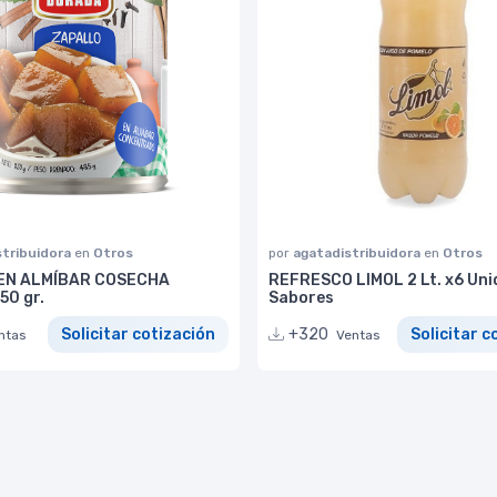
stribuidora
en
Otros
por
agatadistribuidora
en
Otros
EN ALMÍBAR COSECHA
REFRESCO LIMOL 2 Lt. x6 Unid
0 gr.
Sabores
Solicitar cotización
+320
Solicitar c
ntas
Ventas