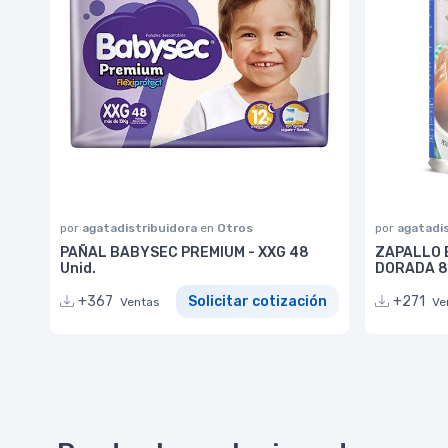
por
agatadistribuidora
en
Otros
por
agatadi
PAÑAL BABYSEC PREMIUM - XXG 48
ZAPALLO 
Unid.
DORADA 85
+367
Solicitar cotización
+271
Ventas
Ve