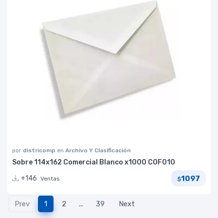
por
districomp
en
Archivo Y Clasificación
Sobre 114x162 Comercial Blanco x1000 COF010
1097
+146
Ventas
$
Prev
1
2
...
39
Next