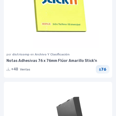
por
districomp
en
Archivo Y Clasificación
Notas Adhesivas 76 x 76mm Flúor Amarillo Stick'n
76
+48
Ventas
$