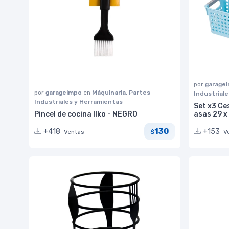
por
garage
por
garageimpo
en
Máquinaria, Partes
Industrial
Industriales y Herramientas
Set x3 Ce
Pincel de cocina Ilko - NEGRO
asas 29 x
130
+418
+153
Ventas
V
$