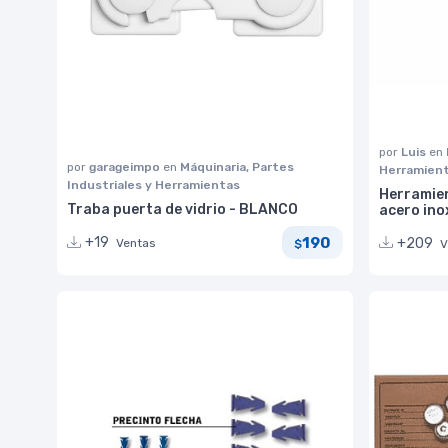
por
Luis
en
por
garageimpo
en
Máquinaria, Partes
Herramien
Industriales y Herramientas
Herramie
Traba puerta de vidrio - BLANCO
acero ino
190
+19
+209
Ventas
$
V