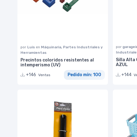
por
garage
por
Luis
en
Máquinaria, Partes Industriales y
Industrial
Herramientas
Silla Alt
Precintos coloridos resistentes al
AZUL
intemperismo (UV)
+144
+146
Pedido mín: 100
V
Ventas