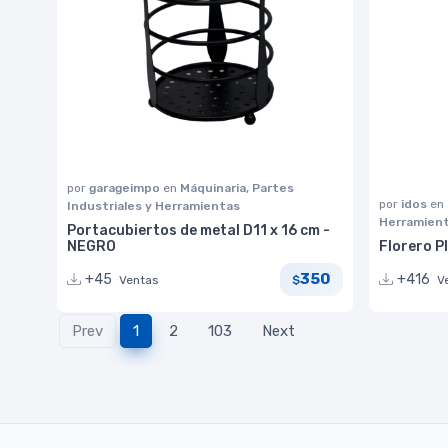
por
garageimpo
en
Máquinaria, Partes
por
idos
en
Industriales y Herramientas
Herramien
Portacubiertos de metal D11 x 16 cm -
NEGRO
Florero P
350
+45
+416
Ventas
V
$
Prev
1
2
103
Next