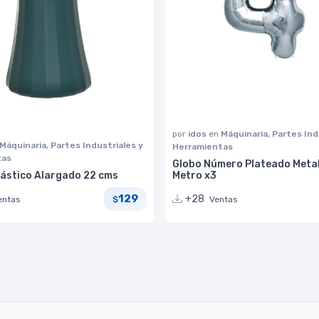
por
idos
en
Máquinaria, Partes Ind
Máquinaria, Partes Industriales y
Herramientas
tas
Globo Número Plateado Metal
lástico Alargado 22 cms
Metro x3
129
+28
entas
Ventas
$