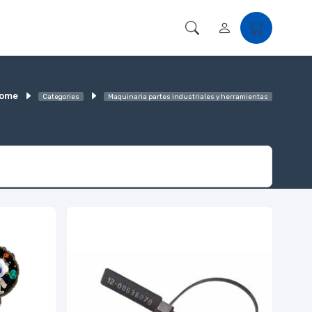
ome
Categories
Maquinaria partes industriales y herramientas