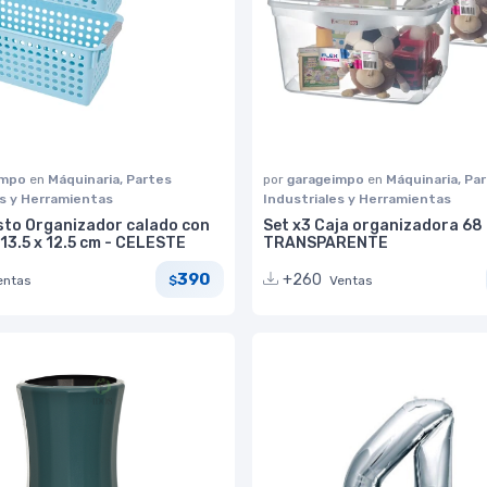
impo
en
Máquinaria, Partes
por
garageimpo
en
Máquinaria, Pa
es y Herramientas
Industriales y Herramientas
sto Organizador calado con
Set x3 Caja organizadora 68 l
 13.5 x 12.5 cm - CELESTE
TRANSPARENTE
390
+260
entas
Ventas
$