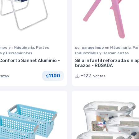
impo
en
Máquinaria, Partes
por
garageimpo
en
Máquinaria, Pa
es y Herramientas
Industriales y Herramientas
a Conforto Sannet Aluminio -
Silla infantil reforzada sin 
brazos - ROSADA
1100
+122
entas
Ventas
$