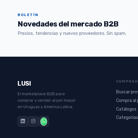
BOLETÍN
Novedades del mercado B2B
Precios, tendencias y nuevos proveedores. Sin spam.
COMPRAD
LUSI
Buscar pr
El marketplace B2B para
Compra al 
comprar y vender al por mayor
en Uruguay y América Latina.
Catálogos
Categorías