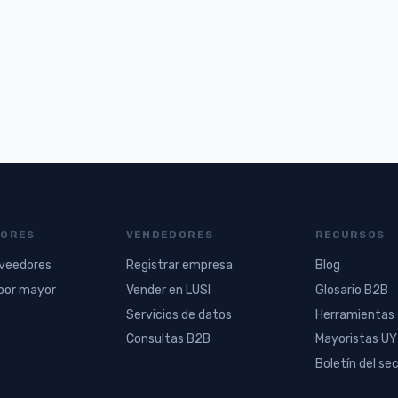
ORES
VENDEDORES
RECURSOS
oveedores
Registrar empresa
Blog
por mayor
Vender en LUSI
Glosario B2B
Servicios de datos
Herramientas
Consultas B2B
Mayoristas UY
Boletín del se