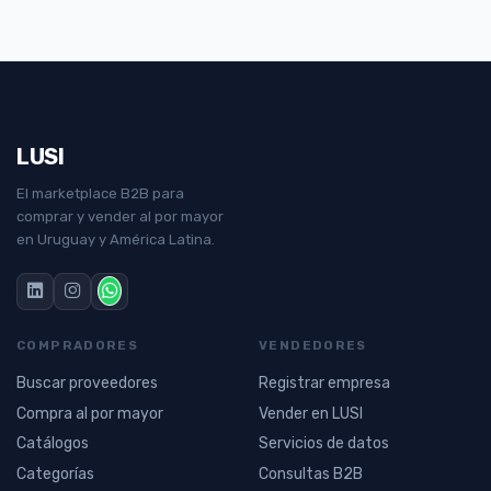
LUSI
El marketplace B2B para
comprar y vender al por mayor
en Uruguay y América Latina.
COMPRADORES
VENDEDORES
Buscar proveedores
Registrar empresa
Compra al por mayor
Vender en LUSI
Catálogos
Servicios de datos
Categorías
Consultas B2B