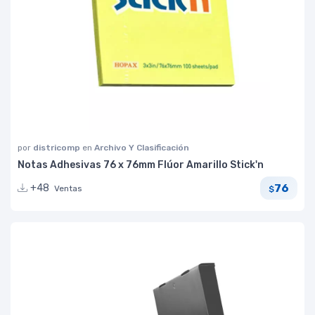
por
districomp
en
Archivo Y Clasificación
Notas Adhesivas 76 x 76mm Flúor Amarillo Stick'n
76
+48
Ventas
$