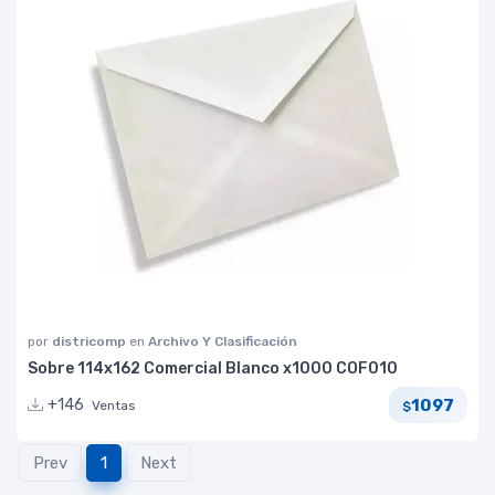
por
districomp
en
Archivo Y Clasificación
Sobre 114x162 Comercial Blanco x1000 COF010
1097
+146
Ventas
$
Prev
1
Next