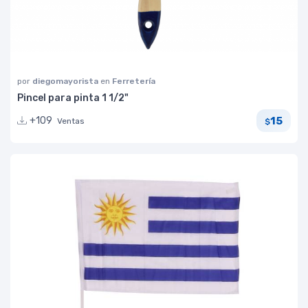
por
diegomayorista
en
Ferretería
Pincel para pinta 1 1/2"
15
+109
Ventas
$