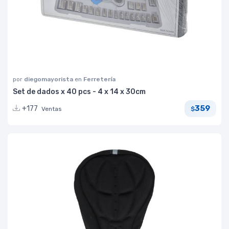
por
diegomayorista
en
Ferretería
Set de dados x 40 pcs - 4 x 14 x 30cm
359
+177
Ventas
$