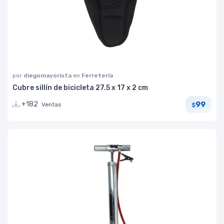
por
diegomayorista
en
Ferretería
Cubre sillín de bicicleta 27.5 x 17 x 2 cm
99
+182
Ventas
$