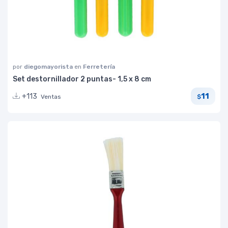
por
diegomayorista
en
Ferretería
Set destornillador 2 puntas- 1,5 x 8 cm
11
+113
Ventas
$