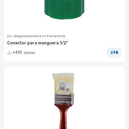
por
diegomayorista
en
Ferretería
Conector para manguera 1/2"
14
+410
Ventas
$