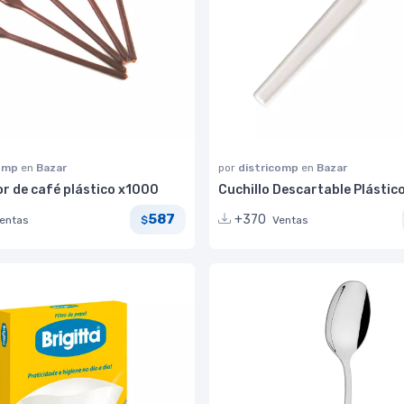
comp
en
Bazar
por
districomp
en
Bazar
r de café plástico x1000
Cuchillo Descartable Plástic
587
+370
entas
Ventas
$