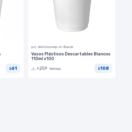
por
districomp
en
Bazar
s
Vasos Plásticos Descartables Blancos
110ml x100
61
108
+259
Ventas
$
$