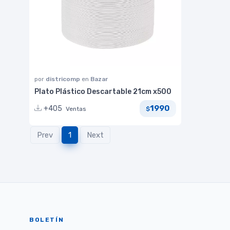
por
districomp
en
Bazar
Plato Plástico Descartable 21cm x500
1990
+405
Ventas
$
Prev
1
Next
BOLETÍN