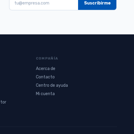
COMPAÑÍA
Acerca de
Contacto
Centro de ayuda
Mi cuenta
ctor