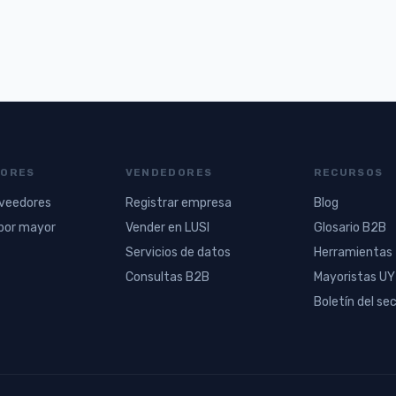
ORES
VENDEDORES
RECURSOS
oveedores
Registrar empresa
Blog
por mayor
Vender en LUSI
Glosario B2B
Servicios de datos
Herramientas
Consultas B2B
Mayoristas UY
Boletín del se