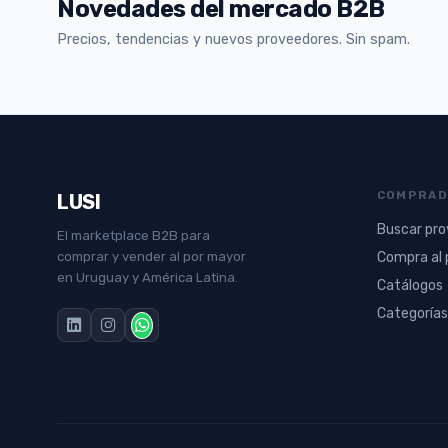
Novedades del mercado B2B
Precios, tendencias y nuevos proveedores. Sin spam.
COMPRAD
LUSI
Buscar pr
El marketplace B2B para
Compra al 
comprar y vender al por mayor
en Uruguay y América Latina.
Catálogos
Categorías