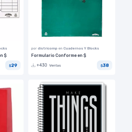
ocks
por
districomp
en
Cuadernos Y Blocks
n $
Formulario Conforme en $
29
38
+430
Ventas
$
$