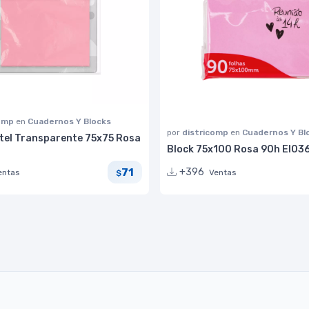
comp
en
Cuadernos Y Blocks
por
districomp
en
Cuadernos Y Bl
tel Transparente 75x75 Rosa
Block 75x100 Rosa 90h EI03
71
+396
entas
Ventas
$