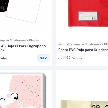
comp
en
Cuadernos Y Blocks
por
districomp
en
Cuadernos Y Bl
 48 Hojas Lisas Engrapado
lex
Forro PVC Rojo para Cuader
32
+199
entas
Ventas
$