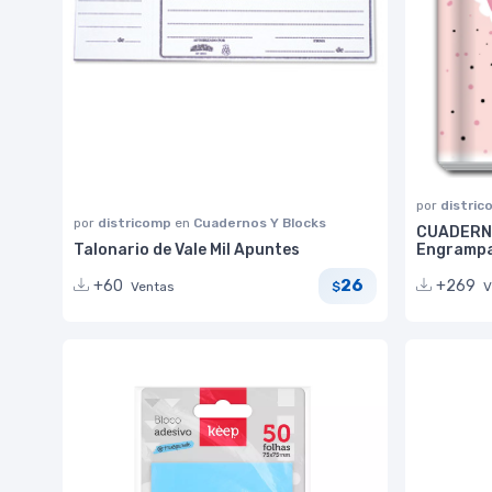
por
distri
por
districomp
en
Cuadernos Y Blocks
CUADERNO
Talonario de Vale Mil Apuntes
Engramp
26
+60
+269
Ventas
V
$