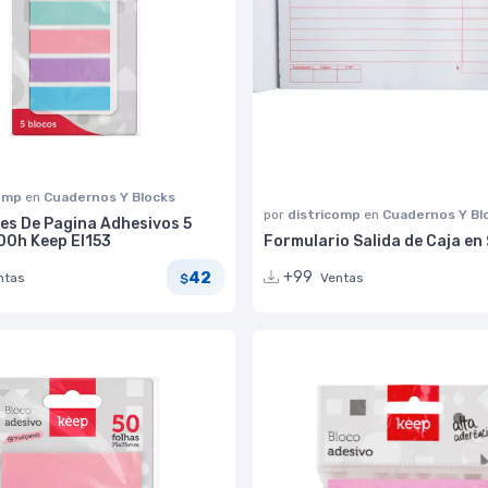
comp
en
Cuadernos Y Blocks
por
districomp
en
Cuadernos Y Bl
s De Pagina Adhesivos 5
00h Keep EI153
Formulario Salida de Caja en 
42
+99
ntas
Ventas
$