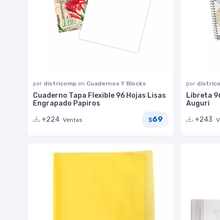
por
districomp
en
Cuadernos Y Blocks
por
distri
Cuaderno Tapa Flexible 96 Hojas Lisas
Libreta 9
Engrapado Papiros
Auguri
69
+224
+243
Ventas
V
$