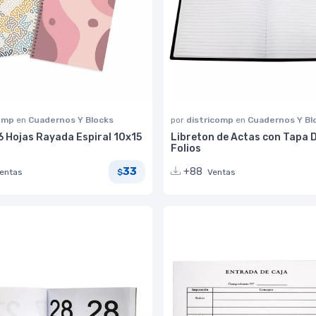
comp
en
Cuadernos Y Blocks
por
districomp
en
Cuadernos Y Bl
6 Hojas Rayada Espiral 10x15
Libreton de Actas con Tapa 
Folios
33
+88
entas
Ventas
$