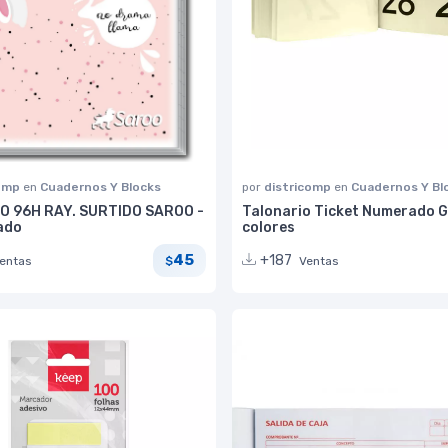
comp
en
Cuadernos Y Blocks
por
districomp
en
Cuadernos Y Bl
 96H RAY. SURTIDO SAROO -
Talonario Ticket Numerado 
ado
colores
45
+187
entas
Ventas
$