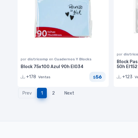
por
distri
por
districomp
en
Cuadernos Y Blocks
Block Pas
Block 75x100 Azul 90h EI034
50h EI152
56
+178
+123
Ventas
V
$
Prev
1
2
Next