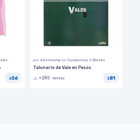
ocks
por
districomp
en
Cuadernos Y Blocks
6
Talonario de Vale en Pesos
56
81
+285
Ventas
$
$