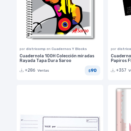
por
districomp
en
Cuadernos Y Blocks
por
distri
Cuadernola 100H Colección miradas
Cuaderno
Rayada Tapa Dura Saroo
Papiros F
90
+286
+357
Ventas
V
$