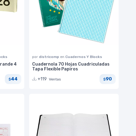
ocks
por
districomp
en
Cuadernos Y Blocks
Grande 4
Cuadernola 70 Hojas Cuadriculadas
Tapa Flexible Papiros
44
90
+119
Ventas
$
$