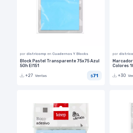
por
districomp
en
Cuadernos Y Blocks
por
distri
Block Pastel Transparente 75x75 Azul
Marcadore
50h EI151
Colores 1
71
+27
+30
Ventas
Ve
$