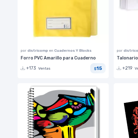
por
districomp
en
Cuadernos Y Blocks
por
distri
Forro PVC Amarillo para Cuaderno
Talonari
15
+173
+219
Ventas
V
$