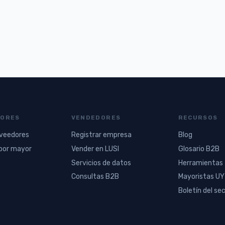
ORES
VENDEDORES
RECURSOS
oveedores
Registrar empresa
Blog
por mayor
Vender en LUSI
Glosario B2B
Servicios de datos
Herramientas
Consultas B2B
Mayoristas UY
Boletín del se