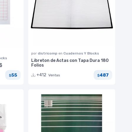
por
districomp
en
Cuadernos Y Blocks
ocks
Libreton de Actas con Tapa Dura 180
$
Folios
55
487
+412
Ventas
$
$