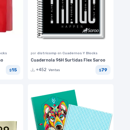
ocks
por
districomp
en
Cuadernos Y Blocks
no
Cuadernola 96H Surtidas Flex Saroo
15
79
+452
Ventas
$
$