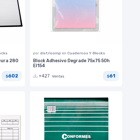
ocks
por
districomp
en
Cuadernos Y Blocks
Dura 280
Block Adhesivo Degrade 75x75 50h
EI154
602
61
+427
Ventas
$
$