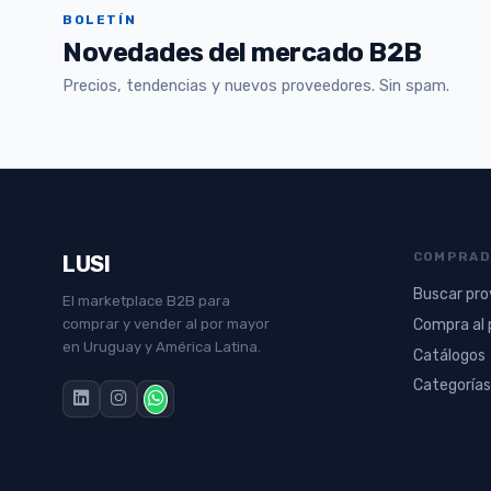
BOLETÍN
Novedades del mercado B2B
Precios, tendencias y nuevos proveedores. Sin spam.
COMPRAD
LUSI
Buscar pr
El marketplace B2B para
Compra al 
comprar y vender al por mayor
en Uruguay y América Latina.
Catálogos
Categorías