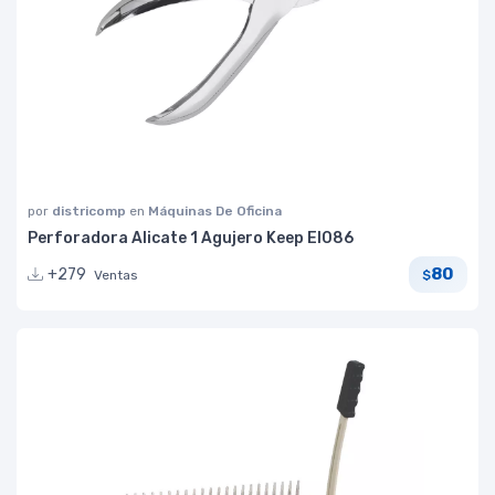
por
districomp
en
Máquinas De Oficina
Perforadora Alicate 1 Agujero Keep EI086
80
+279
Ventas
$