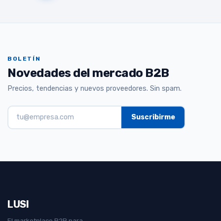
BOLETÍN
Novedades del mercado B2B
Precios, tendencias y nuevos proveedores. Sin spam.
LUSI
El marketplace B2B para