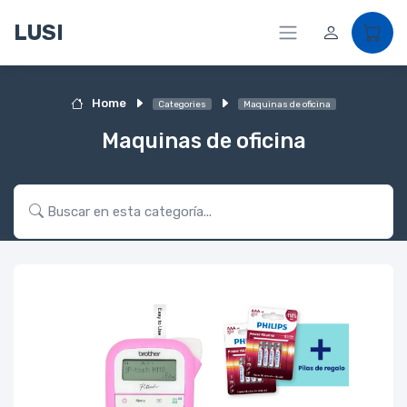
LUSI
Home
Categories
Maquinas de oficina
Maquinas de oficina