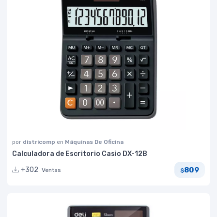
por
districomp
en
Máquinas De Oficina
Calculadora de Escritorio Casio DX-12B
809
+302
Ventas
$