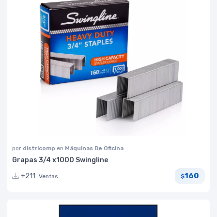
por
districomp
en
Máquinas De Oficina
Grapas 3/4 x1000 Swingline
160
+211
Ventas
$