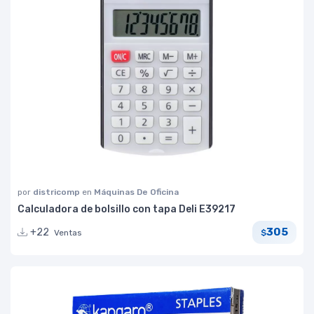
por
districomp
en
Máquinas De Oficina
Calculadora de bolsillo con tapa Deli E39217
305
+22
Ventas
$