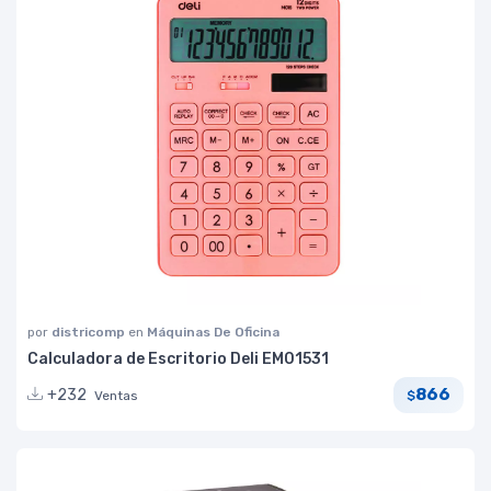
por
districomp
en
Máquinas De Oficina
Calculadora de Escritorio Deli EM01531
866
+232
Ventas
$