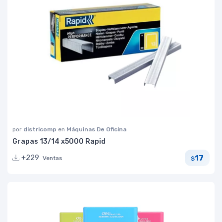
por
districomp
en
Máquinas De Oficina
Grapas 13/14 x5000 Rapid
17
+229
Ventas
$