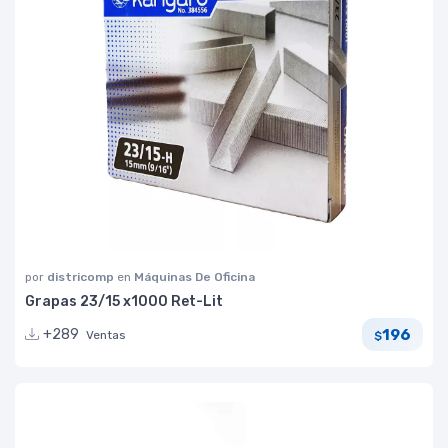
por
districomp
en
Máquinas De Oficina
Grapas 23/15 x1000 Ret-Lit
196
+289
Ventas
$