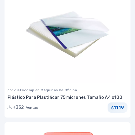
por
districomp
en
Máquinas De Oficina
Plástico Para Plastificar 75 micrones Tamaño A4 x100
1119
+332
Ventas
$