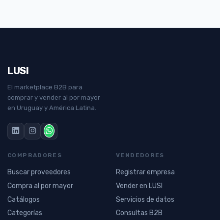
LUSI
El marketplace B2B para
comprar y vender al por mayor
en Uruguay y América Latina.
COMPRADORES
VENDEDORES
Buscar proveedores
Registrar empresa
Compra al por mayor
Vender en LUSI
Catálogos
Servicios de datos
Categorías
Consultas B2B