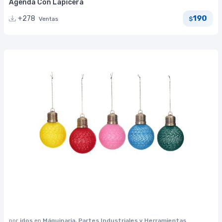
Agenda Con Lapicera
190
+278
Ventas
$
por
idos
en
Máquinaria, Partes Industriales y Herramientas