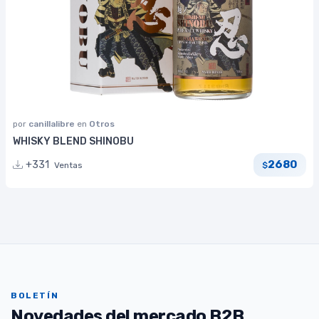
por
canillalibre
en
Otros
WHISKY BLEND SHINOBU
2680
+331
Ventas
$
BOLETÍN
Novedades del mercado B2B