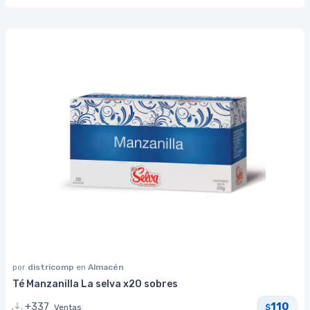
por
districomp
en
Almacén
Té Manzanilla La selva x20 sobres
110
+337
Ventas
$