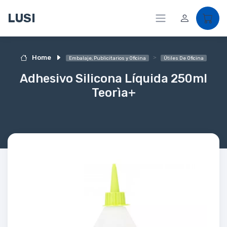
LUSI
Home
Embalaje, Publicitarios y Oficina
Útiles De Oficina
Adhesivo Silicona Líquida 250ml
Teorìa+