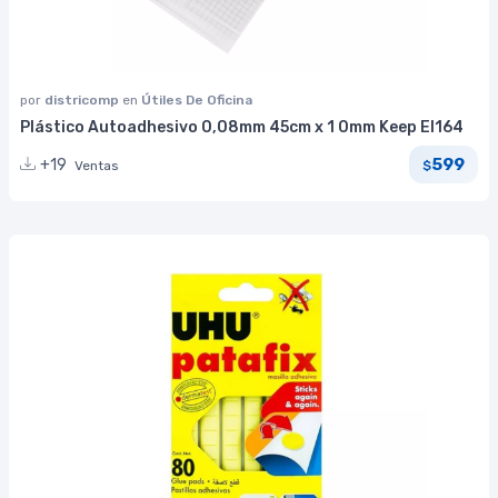
por
districomp
en
Útiles De Oficina
Plástico Autoadhesivo 0,08mm 45cm x 1 0mm Keep EI164
599
+19
Ventas
$