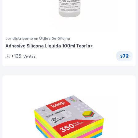
por
districomp
en
Útiles De Oficina
Adhesivo Silicona Líquida 100ml Teorìa+
72
+135
Ventas
$