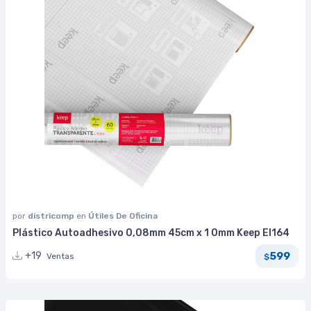
por
districomp
en
Útiles De Oficina
Plástico Autoadhesivo 0,08mm 45cm x 1 0mm Keep EI164
599
+19
Ventas
$