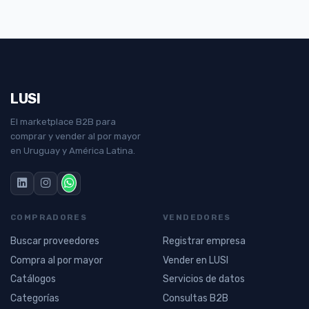
LUSI
El marketplace B2B para
comprar y vender al por mayor
en Uruguay y América Latina.
COMPRADORES
VENDEDORES
Buscar proveedores
Registrar empresa
Compra al por mayor
Vender en LUSI
Catálogos
Servicios de datos
Categorías
Consultas B2B