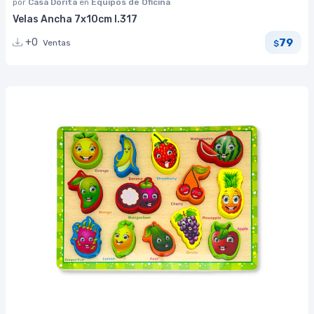
por
Casa Dorita
en
Equipos de Oficina
Velas Ancha 7x10cm I.317
79
+0
Ventas
$