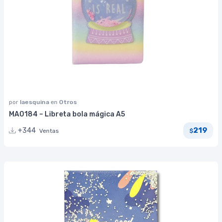
por
laesquina
en
Otros
MA0184 – Libreta bola mágica A5
219
+344
Ventas
$