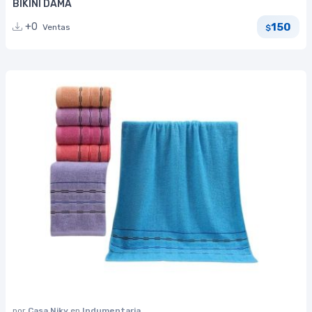
BIKINI DAMA
150
+0
Ventas
$
por
Casa Niky
en
Indumentaria