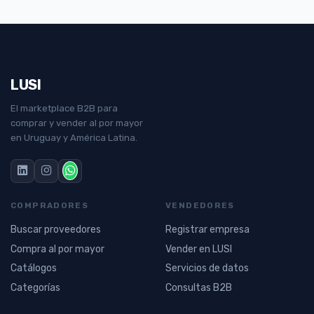
LUSI
El marketplace B2B para
comprar y vender al por mayor
en Uruguay y América Latina.
COMPRADORES
VENDEDORES
Buscar proveedores
Registrar empresa
Compra al por mayor
Vender en LUSI
Catálogos
Servicios de datos
Categorías
Consultas B2B