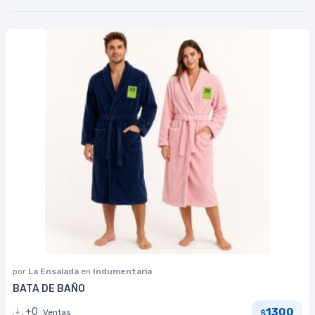
por
La Ensalada
en
Indumentaria
BATA DE BAÑO
1300
+0
Ventas
$