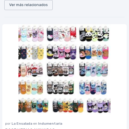
Ver más relacionados
por
La Ensalada
en
Indumentaria