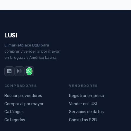
LUSI
El marketplace B2B para
comprar y vender al por mayor
en Uruguay y América Latina.
COMPRADORES
VENDEDORES
Buscar proveedores
Registrar empresa
Compra al por mayor
Vender en LUSI
Catálogos
Servicios de datos
Categorías
Consultas B2B