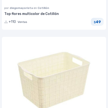
por
diegomayorista
en
Cotillón
Top flores multicolor de Cotillón
49
+110
Ventas
$