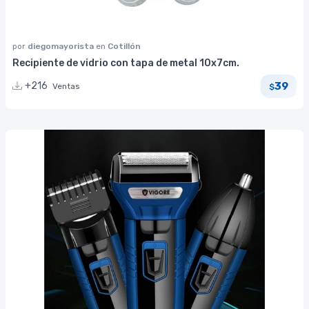
por
diegomayorista
en
Cotillón
Recipiente de vidrio con tapa de metal 10x7cm.
39
+216
Ventas
$