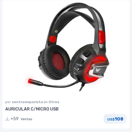
por
centromayorista
en
Otros
AURICULAR C/MICRO USB
108
+59
Ventas
US$