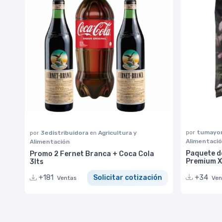
por
tumayor
por
3edistribuidora
en
Agricultura y
Alimentaci
Alimentación
Paquete d
Promo 2 Fernet Branca + Coca Cola
Premium X
3lts
+34
+181
Solicitar cotización
Ven
Ventas