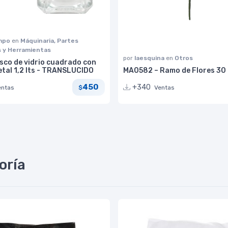
impo
en
Máquinaria, Partes
s y Herramientas
por
laesquina
en
Otros
sco de vidrio cuadrado con
etal 1,2 lts - TRANSLUCIDO
MA0582 – Ramo de Flores 30
450
+340
entas
Ventas
$
oría