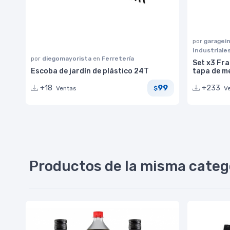
por
garage
Industriale
por
diegomayorista
en
Ferretería
Set x3 Fra
Escoba de jardín de plástico 24T
tapa de m
99
+18
+233
Ventas
V
$
Productos de la misma categ