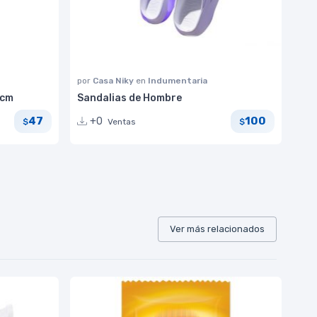
por
Casa Niky
en
Indumentaria
 cm
Sandalias de Hombre
47
100
+0
Ventas
$
$
Ver más relacionados