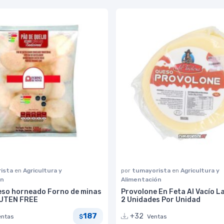
ista
en
Agricultura y
por
tumayorista
en
Agricultura y
ón
Alimentación
eso horneado Forno de minas
Provolone En Feta Al Vacío L
LUTEN FREE
2 Unidades Por Unidad
187
+32
entas
Ventas
$