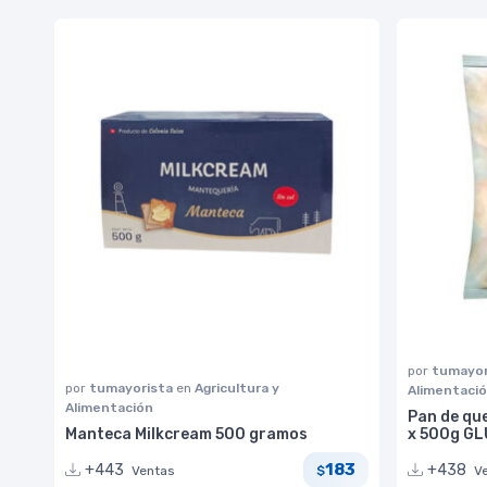
por
tumayor
por
tumayorista
en
Agricultura y
Alimentaci
Alimentación
Pan de qu
Manteca Milkcream 500 gramos
x 500g G
183
+443
+438
Ventas
V
$