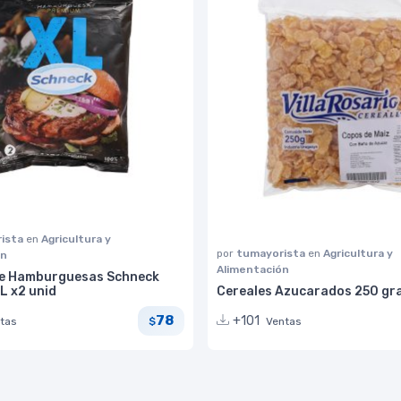
ista
en
Agricultura y
por
tumayorista
en
Agricultura y
ón
Alimentación
e Hamburguesas Schneck
L x2 unid
Cereales Azucarados 250 g
78
+101
tas
Ventas
$