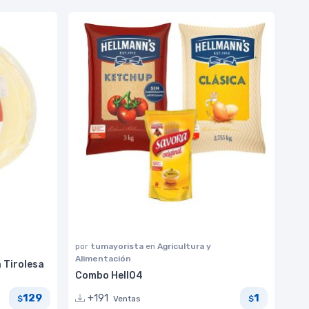
por
tumayorista
en
Agricultura y
Alimentación
a Tirolesa
Combo Hell04
129
1
+191
Ventas
$
$