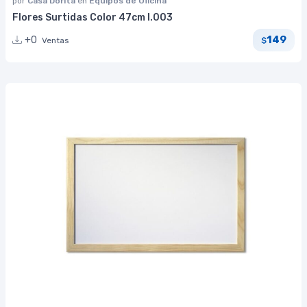
por
Casa Dorita
en
Equipos de Oficina
Flores Surtidas Color 47cm I.003
149
+0
Ventas
$