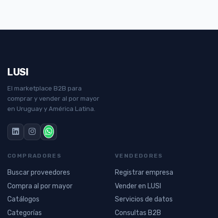
LUSI
El marketplace B2B para
comprar y vender al por mayor
en Uruguay y América Latina.
COMPRADORES
VENDEDORES
Buscar proveedores
Registrar empresa
Compra al por mayor
Vender en LUSI
Catálogos
Servicios de datos
Categorías
Consultas B2B