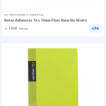
por
districomp
en
Carpetas
Notas Adhesivas 76 x 76mm Flúor Amarillo Stick'n
76
+308
Ventas
$