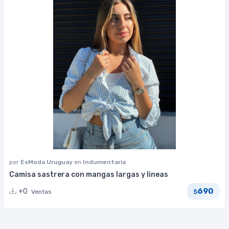
por
EsModa Uruguay
en
Indumentaria
Camisa sastrera con mangas largas y lineas
690
+0
Ventas
$