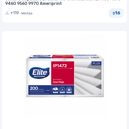
9460 9560 9970 Ameriprint
16
+119
Ventas
$