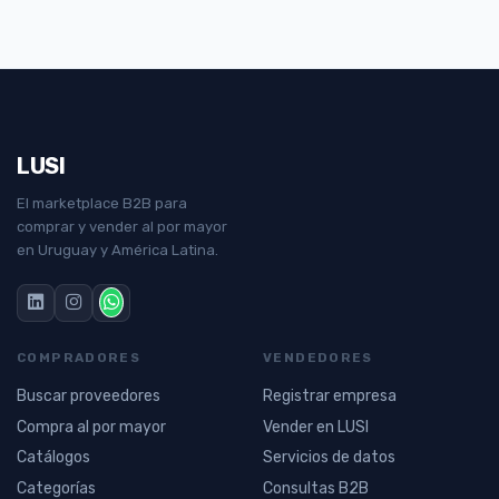
LUSI
El marketplace B2B para
comprar y vender al por mayor
en Uruguay y América Latina.
COMPRADORES
VENDEDORES
Buscar proveedores
Registrar empresa
Compra al por mayor
Vender en LUSI
Catálogos
Servicios de datos
Categorías
Consultas B2B