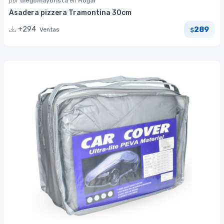
por
diegomayorista
en
Hogar
Asadera pizzera Tramontina 30cm
289
+294
Ventas
$