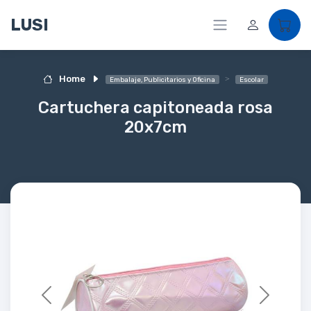
LUSI
Home
Embalaje, Publicitarios y Oficina
Escolar
Cartuchera capitoneada rosa
20x7cm
Previous
Next