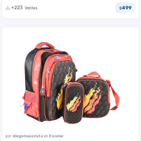
499
+223
Ventas
$
por
diegomayorista
en
Escolar