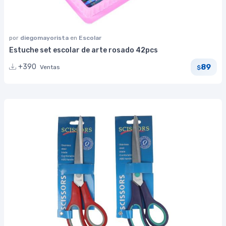
por
diegomayorista
en
Escolar
Estuche set escolar de arte rosado 42pcs
89
+390
Ventas
$