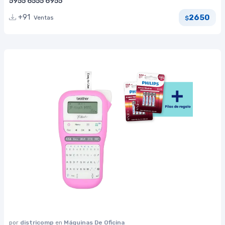
5955 6555 6955
2650
+91
Ventas
$
por
districomp
en
Máquinas De Oficina