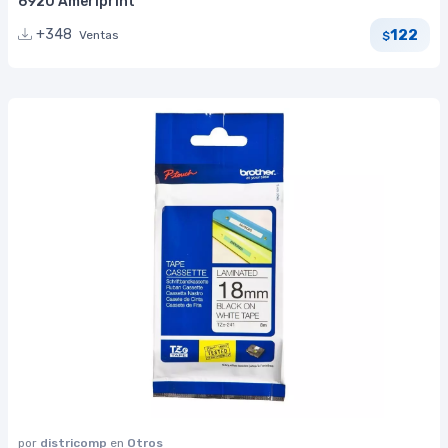
6920 Ameriprint
122
+348
Ventas
$
por
districomp
en
Otros