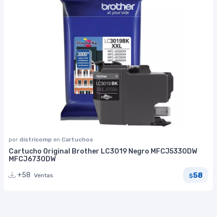
por
districomp
en
Cartuchos
Cartucho Original Brother LC3019 Negro MFCJ5330DW
MFCJ6730DW
58
+58
Ventas
$