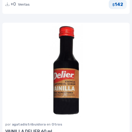
142
+0
Ventas
$
por
agatadistribuidora
en
Otros
VAINILLA DELIER 60 ml.