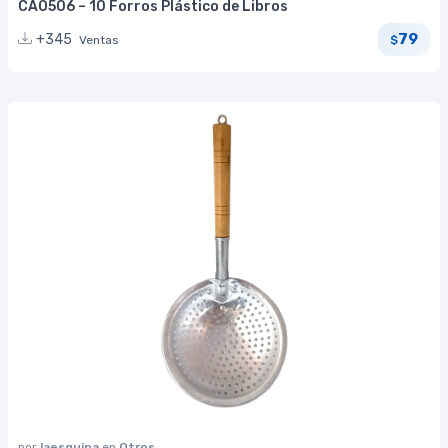
CA0506 – 10 Forros Plástico de Libros
79
+345
Ventas
$
por
laesquina
en
Otros