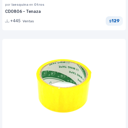
por
laesquina
en
Otros
CD0806 – Tenaza
129
+445
Ventas
$