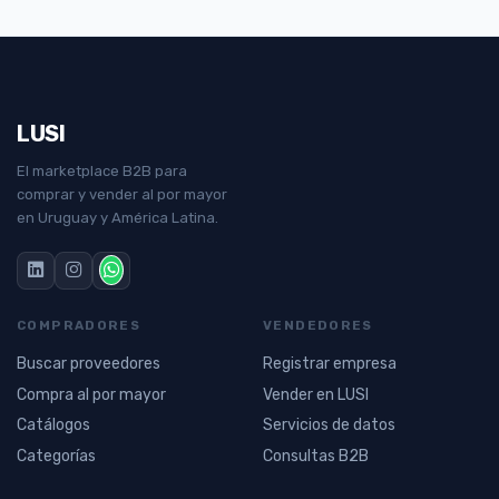
LUSI
El marketplace B2B para
comprar y vender al por mayor
en Uruguay y América Latina.
COMPRADORES
VENDEDORES
Buscar proveedores
Registrar empresa
Compra al por mayor
Vender en LUSI
Catálogos
Servicios de datos
Categorías
Consultas B2B