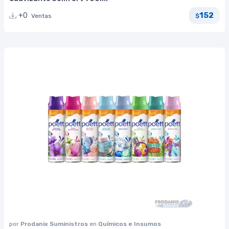
152
+0
Ventas
$
por
Prodanix Suministros
en
Químicos e Insumos