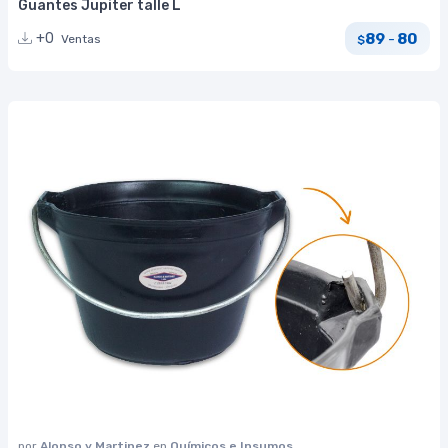
Guantes Jupiter talle L
89
80
+0
-
Ventas
$
por
Alonso y Martinez
en
Químicos e Insumos