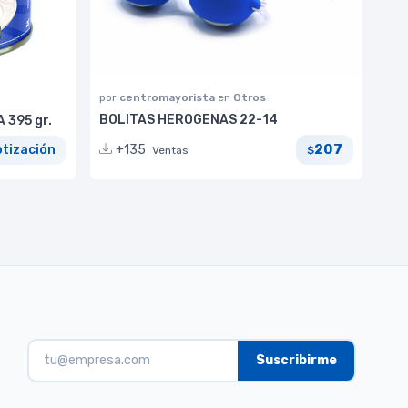
por
centromayorista
en
Otros
BOLITAS HEROGENAS 22-14
395 gr.
207
+135
otización
Ventas
$