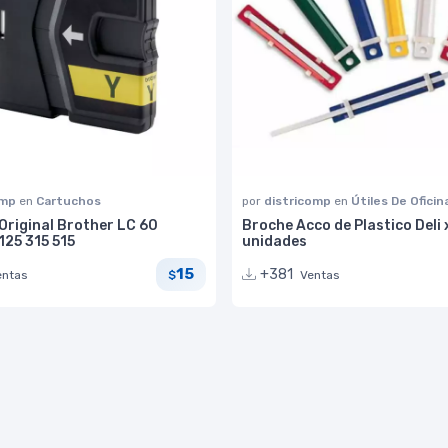
omp
en
Cartuchos
por
districomp
en
Útiles De Oficin
Original Brother LC 60
Broche Acco de Plastico Deli
125 315 515
unidades
15
+381
entas
Ventas
$