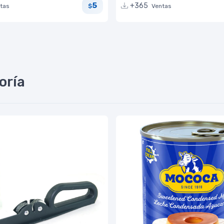
5
+365
tas
Ventas
$
oría