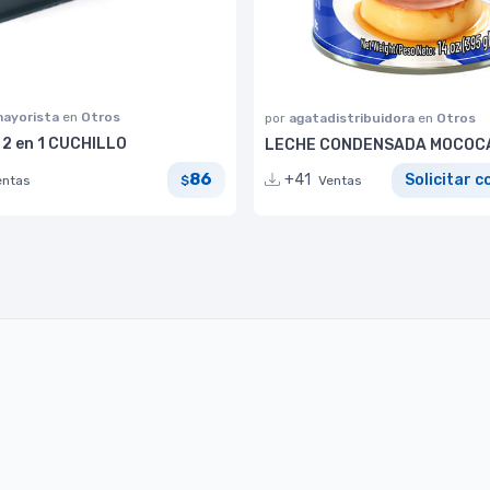
ayorista
en
Otros
por
agatadistribuidora
en
Otros
2 en 1 CUCHILLO
LECHE CONDENSADA MOCOCA 
86
+41
Solicitar c
entas
$
Ventas