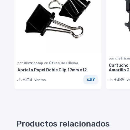
por
distric
por
districomp
en
Útiles De Oficina
Cartucho 
Aprieta Papel Doble Clip 19mm x12
Amarillo J
37
+213
+389
Ventas
V
$
Productos relacionados