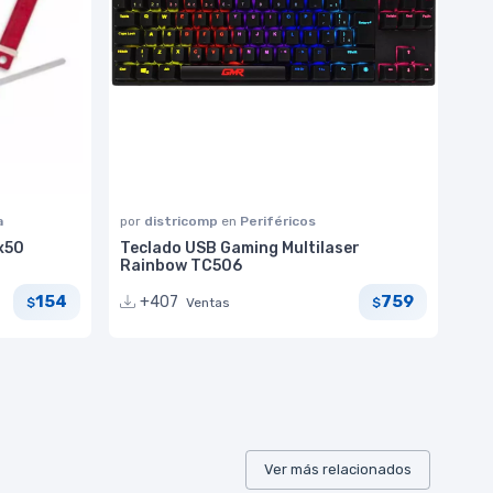
a
por
districomp
en
Periféricos
 x50
Teclado USB Gaming Multilaser
Rainbow TC506
154
759
+407
Ventas
$
$
Ver más relacionados