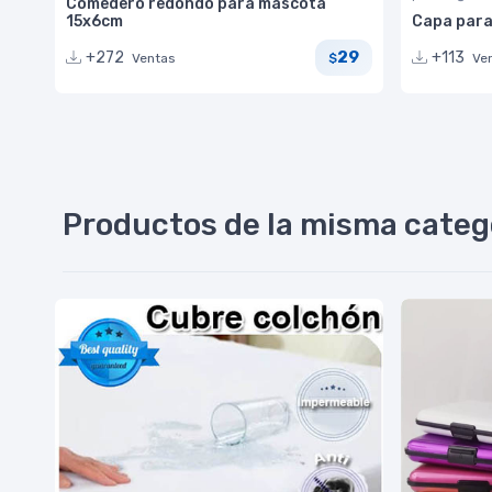
Comedero redondo para mascota
15x6cm
Capa para
29
+272
+113
Ventas
Ve
$
Productos de la misma categ