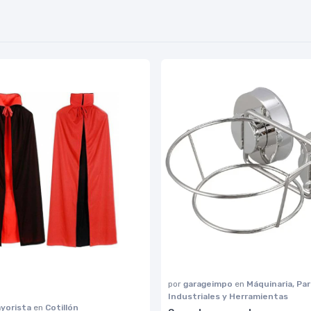
por
garageimpo
en
Máquinaria, Pa
Industriales y Herramientas
yorista
en
Cotillón