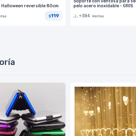
Soporte con ventosa para se
 Halloween reversible 80cm
pelo acero inoxidable - GRIS
119
+384
ntas
Ventas
$
oría