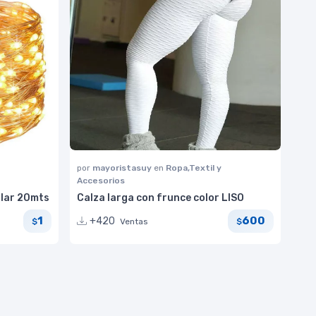
por
mayoristasuy
en
Ropa,Textil y
Accesorios
olar 20mts
Calza larga con frunce color LISO
1
600
+420
Ventas
$
$