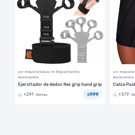
por
mayoristasuy
en
Ropa,Textil y
por
mayoris
Accesorios
Accesorios
Ejercitador de dedos flex grip hand grip
Calza Pus
999
+291
+379
Ventas
V
$