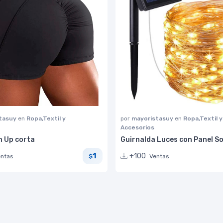
tasuy
en
Ropa,Textil y
por
mayoristasuy
en
Ropa,Textil y
Accesorios
h Up corta
Guirnalda Luces con Panel S
1
+100
entas
Ventas
$