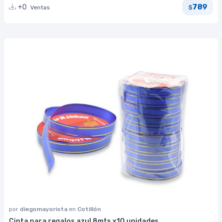
789
+0
Ventas
$
por
diegomayorista
en
Cotillón
Cinta para regalos azul 8mts x10 unidades