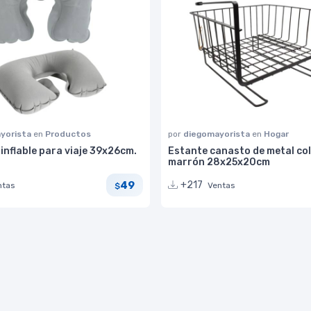
yorista
en
Productos
por
diegomayorista
en
Hogar
nflable para viaje 39x26cm.
Estante canasto de metal co
marrón 28x25x20cm
49
+217
ntas
Ventas
$