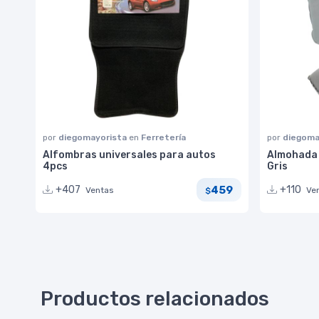
por
diegomayorista
en
Ferretería
por
diegoma
Alfombras universales para autos
Almohada i
4pcs
Gris
459
+407
+110
Ventas
Ve
$
Productos relacionados