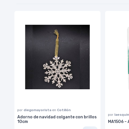
por
diegomayorista
en
Cotillón
por
laesqui
Adorno de navidad colgante con brillos
10cm
MA1506 – 