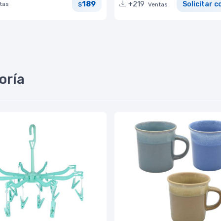
189
+219
Solicitar c
tas
$
Ventas
oría