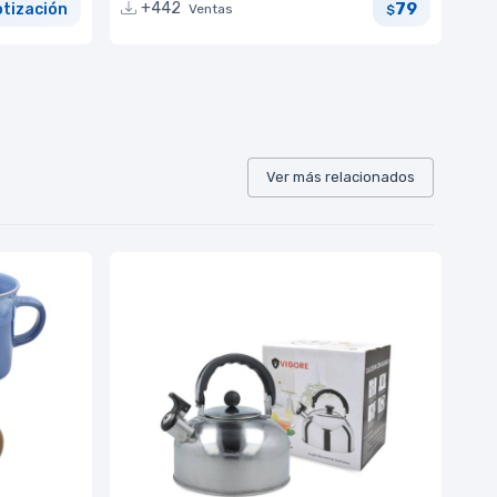
79
+442
otización
Ventas
$
Ver más relacionados