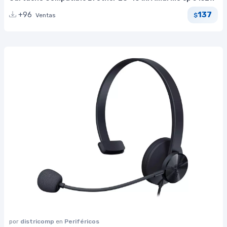
137
+96
Ventas
$
por
districomp
en
Periféricos