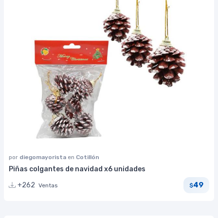
por
diegomayorista
en
Cotillón
Piñas colgantes de navidad x6 unidades
49
+262
Ventas
$