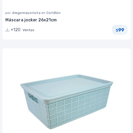
por
diegomayorista
en
Cotillón
Máscara jocker 26x21cm
99
+120
Ventas
$