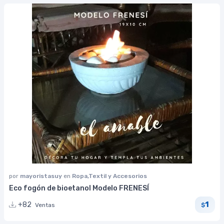
por
mayoristasuy
en
Ropa,Textil y Accesorios
Eco fogón de bioetanol Modelo FRENESÍ
1
+82
Ventas
$