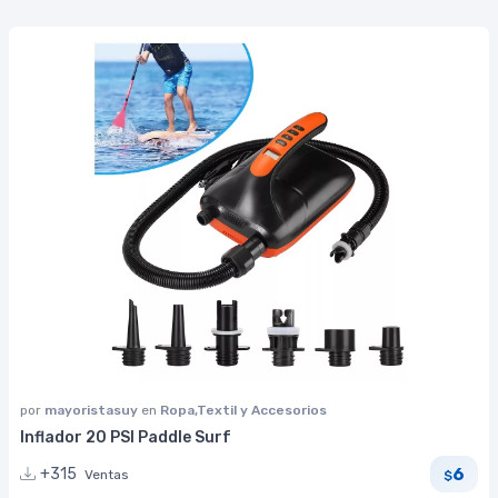
por
mayoristasuy
en
Ropa,Textil y Accesorios
Inflador 20 PSI Paddle Surf
6
+315
Ventas
$