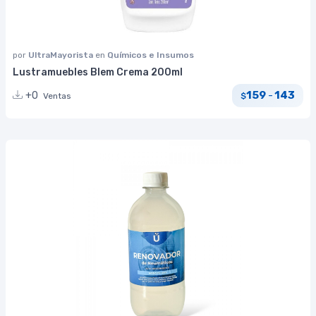
por
UltraMayorista
en
Químicos e Insumos
Lustramuebles Blem Crema 200ml
159
143
+0
-
Ventas
$