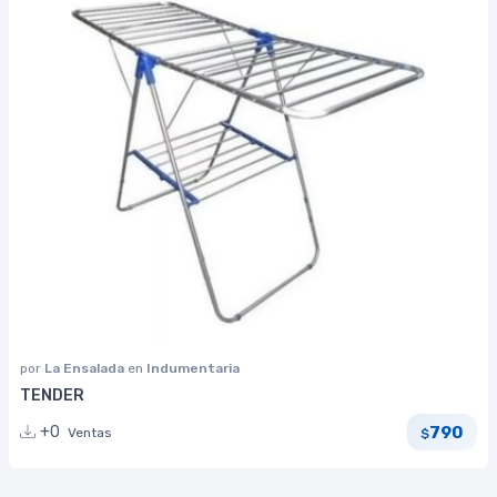
por
La Ensalada
en
Indumentaria
TENDER
790
+0
Ventas
$