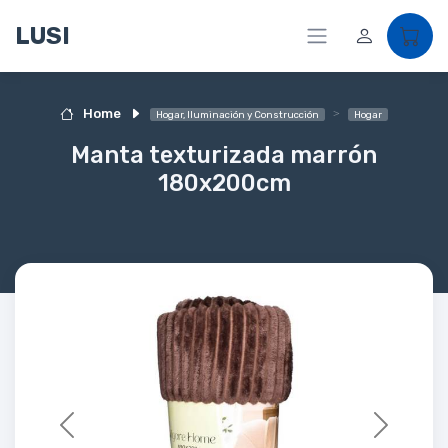
LUSI
Home
Hogar, Iluminación y Construcción
Hogar
Manta texturizada marrón
180x200cm
Previous
Next