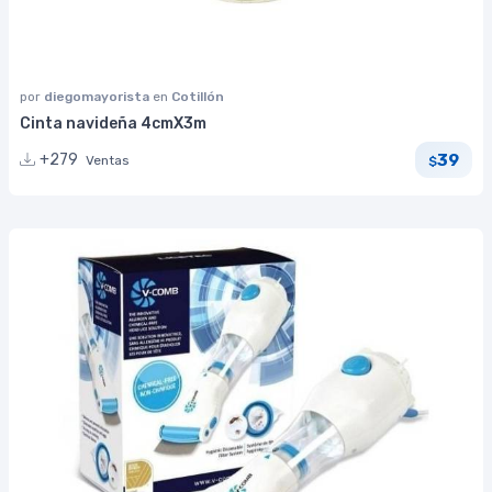
por
diegomayorista
en
Cotillón
Cinta navideña 4cmX3m
39
+279
Ventas
$