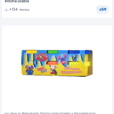
Vincha Diabla
59
+134
Ventas
$
por
idos
en
Máquinaria, Partes Industriales y Herramientas