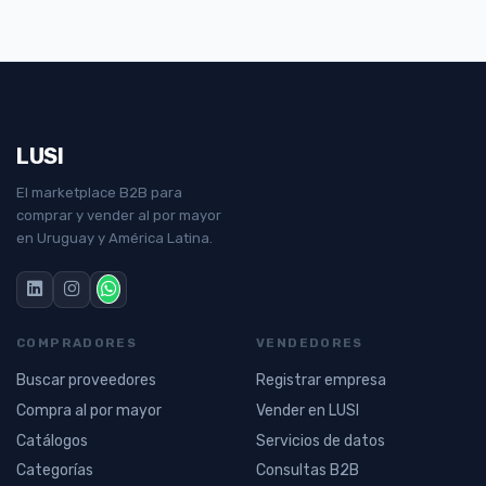
LUSI
El marketplace B2B para
comprar y vender al por mayor
en Uruguay y América Latina.
COMPRADORES
VENDEDORES
Buscar proveedores
Registrar empresa
Compra al por mayor
Vender en LUSI
Catálogos
Servicios de datos
Categorías
Consultas B2B