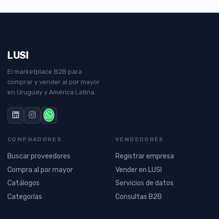
LUSI
El marketplace B2B para
comprar y vender al por mayor
en Uruguay y América Latina.
COMPRADORES
VENDEDORES
Buscar proveedores
Registrar empresa
Compra al por mayor
Vender en LUSI
Catálogos
Servicios de datos
Categorías
Consultas B2B