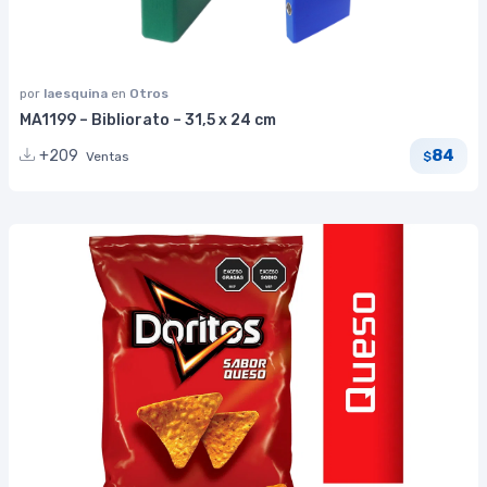
por
laesquina
en
Otros
MA1199 – Bibliorato – 31,5 x 24 cm
84
+209
Ventas
$