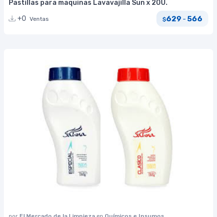
Pastillas para maquinas Lavavajilla Sun x 20U.
629
566
+0
-
Ventas
$
por
El Mercado de la Limpieza
en
Químicos e Insumos