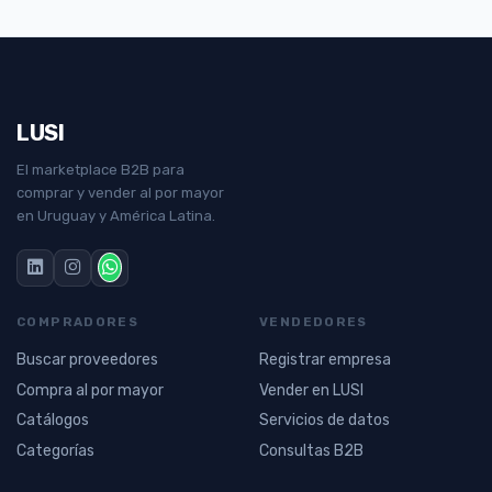
LUSI
El marketplace B2B para
comprar y vender al por mayor
en Uruguay y América Latina.
COMPRADORES
VENDEDORES
Buscar proveedores
Registrar empresa
Compra al por mayor
Vender en LUSI
Catálogos
Servicios de datos
Categorías
Consultas B2B