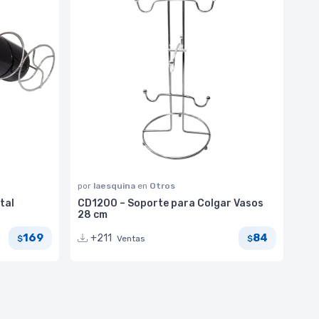
por
laesquina
en
Otros
tal
CD1200 – Soporte para Colgar Vasos
28 cm
169
84
+211
Ventas
$
$