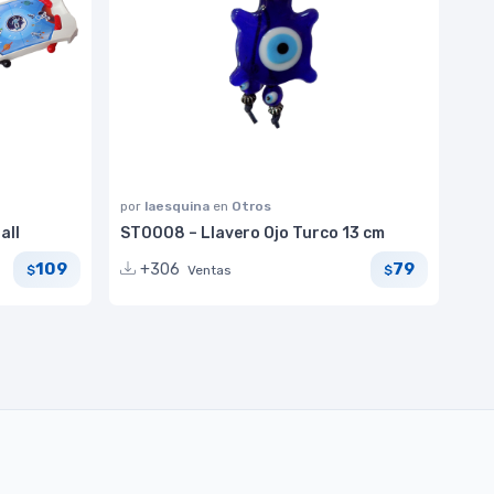
por
laesquina
en
Otros
all
ST0008 – Llavero Ojo Turco 13 cm
109
79
+306
Ventas
$
$