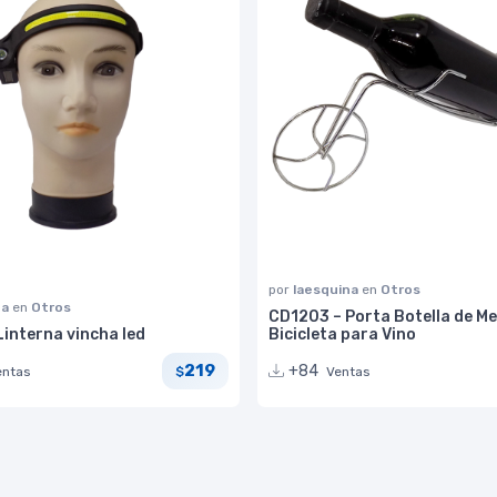
por
laesquina
en
Otros
na
en
Otros
CD1203 – Porta Botella de Me
interna vincha led
Bicicleta para Vino
219
+84
entas
Ventas
$