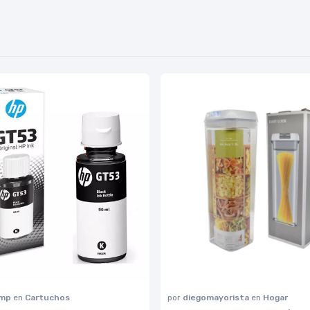
omp
en
Cartuchos
por
diegomayorista
en
Hogar