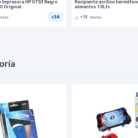
a Impresora HP GT53 Negro
Recipiente acrílico hermétic
0 Original
alimentos 1.9Lts
14
+18
entas
Ventas
$
oría