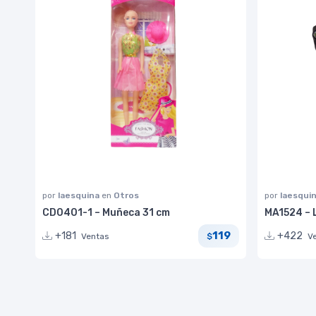
por
laesquina
en
Otros
por
laesqui
CD0401-1 – Muñeca 31 cm
MA1524 – L
119
+181
+422
Ventas
V
$