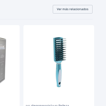
Ver más relacionados
por
diegomayorista
en
Belleza