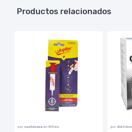
Productos relacionados
por
suchinasa
en
Otros
por
distric