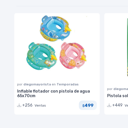
por
diegomayorista
en
Temporadas
por
diegoma
Inflable flotador con pistola de agua
65x70cm
Pistola s
499
+256
+449
Ventas
V
$