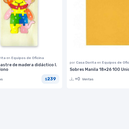
rita
en
Equipos de Oficina
por
Casa Dorita
en
Equipos de Ofi
astre de madera didáctico I.
Mono
Sobres Manila 18×26 100 Uni
239
+0
as
Ventas
$