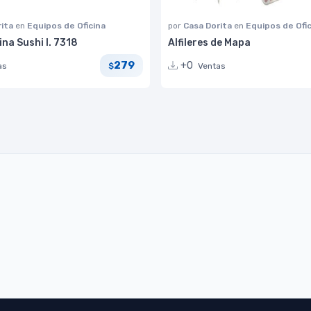
rita
en
Equipos de Oficina
por
Casa Dorita
en
Equipos de Ofi
ina Sushi I. 7318
Alfileres de Mapa
279
+0
as
Ventas
$