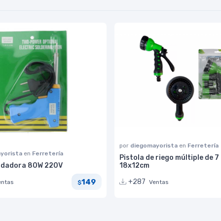
por
diegomayorista
en
Ferretería
yorista
en
Ferretería
Pistola de riego múltiple de 7
oldadora 80W 220V
18x12cm
149
+287
entas
Ventas
$