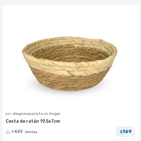
por
diegomayorista
en
Hogar
Cesta de ratán 19.5x7cm
169
+449
Ventas
$