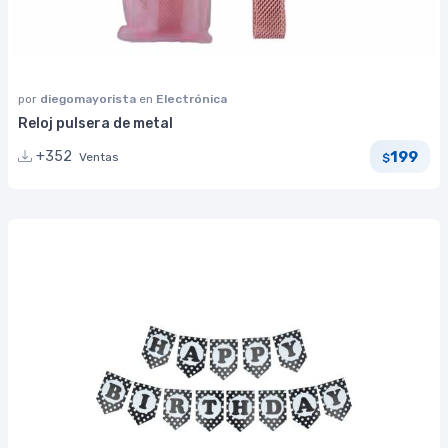
por
diegomayorista
en
Electrónica
Reloj pulsera de metal
199
+352
Ventas
$