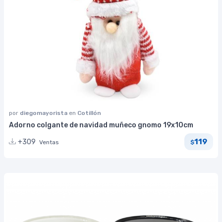
por
diegomayorista
en
Cotillón
Adorno colgante de navidad muñeco gnomo 19x10cm
119
+309
Ventas
$