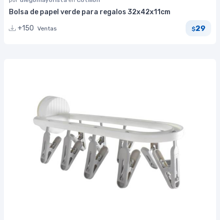
por
diegomayorista
en
Cotillón
Bolsa de papel verde para regalos 32x42x11cm
29
+150
Ventas
$