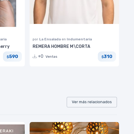
aria
por
La Ensalada
en
Indumentaria
herry
REMERA HOMBRE M\CORTA
590
310
+0
Ventas
$
$
Ver más relacionados