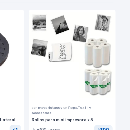
por
mayoristasuy
en
Ropa,Textil y
Accesorios
 Lateral
Rollos para mini impresora x 5
1
300
+100
Ventas