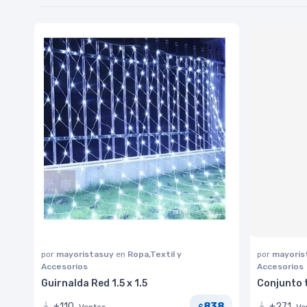
por
mayoristasuy
en
Ropa,Textil y
por
mayoris
Accesorios
Accesorios
Guirnalda Red 1.5 x 1.5
Conjunto 
838
+110
+271
Ventas
Ve