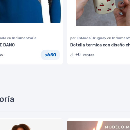
lada
en
Indumentaria
por
EsModa Uruguay
en
Indument
E BAÑO
Botella termica con diseño c
650
+0
as
Ventas
$
oría