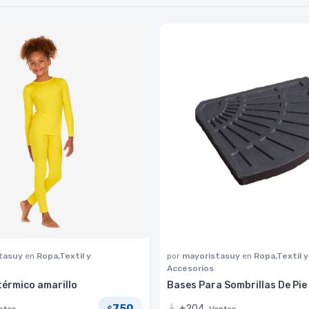
tasuy
en
Ropa,Textil y
por
mayoristasuy
en
Ropa,Textil y
Accesorios
térmico amarillo
Bases Para Sombrillas De Pie
750
+204
ntas
Ventas